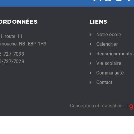
ORDONNÉES
LIENS
Notre école
1, route 11
mouche, NB E8P 1H9
Calendrier
Renseignements 
06-727-7033
06-727-7029
Vie scolaire
Communauté
Contact
Conception et réalisation