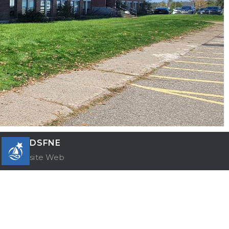
DSFNE
site Web