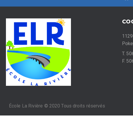
CO
1129
Poke
T. 5
F. 5
École La Rivière © 2020 Tous droits réservés